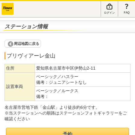
ログイン
FAQ
ステーション情報
周辺地図に戻る
プリヴィアーレ金山
住所
愛知県名古屋市中区伊勢山2-11
ベーシック／ハスラー
備考：
ジュニアシートなし
設置車両
ベーシック／ルークス
備考：
名古屋市営地下鉄「金山駅」より徒歩約6分です。
※当ステーションへの順路はステーションフォトギャラリーをご
確認ください
予約