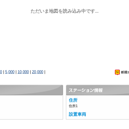
ただいま地図を読み込み中です...
00
|
5,000
|
10,000
|
20,000
|
住所
住所1
設置車両