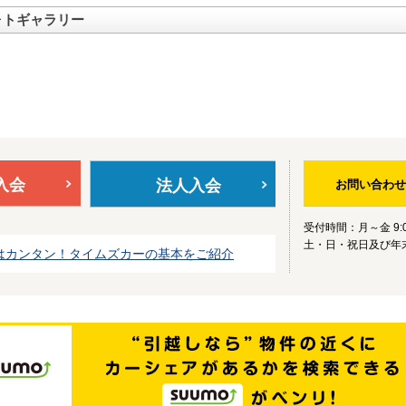
ォトギャラリー
入会
法人入会
お問い合わせ
受付時間：月～金 9:0
土・日・祝日及び年
はカンタン！タイムズカーの基本をご紹介