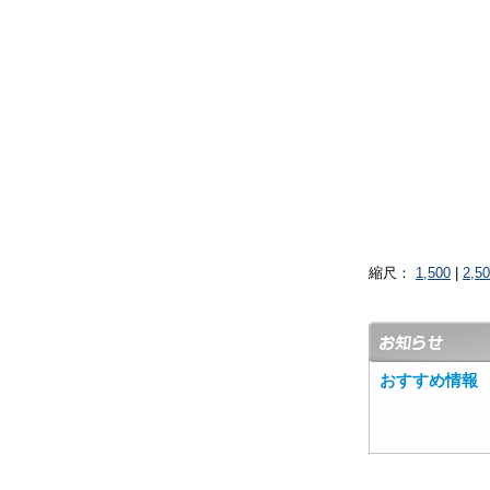
縮尺：
1,500
|
2,5
おすすめ情報