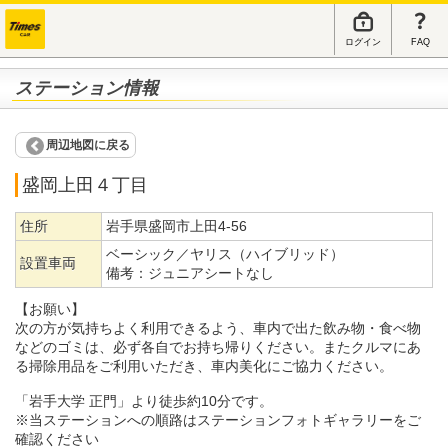
ログイン
FAQ
ステーション情報
周辺地図に戻る
盛岡上田４丁目
住所
岩手県盛岡市上田4-56
ベーシック／ヤリス（ハイブリッド）
設置車両
備考：
ジュニアシートなし
【お願い】
次の方が気持ちよく利用できるよう、車内で出た飲み物・食べ物
などのゴミは、必ず各自でお持ち帰りください。またクルマにあ
る掃除用品をご利用いただき、車内美化にご協力ください。
「岩手大学 正門」より徒歩約10分です。
※当ステーションへの順路はステーションフォトギャラリーをご
確認ください