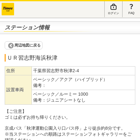
ログイン
FAQ
ステーション情報
周辺地図に戻る
ＵＲ習志野海浜秋津
住所
千葉県習志野市秋津2-4
ベーシック／アクア（ハイブリッド）
備考：
設置車両
ベーシック／ルーミー 1000
備考：
ジュニアシートなし
【ご注意】
ゴミは必ずお持ち帰りください。
京成バス「秋津運動公園入り口バス停」より徒歩約8分です。
※当ステーションへの順路はステーションフォトギャラリーをご