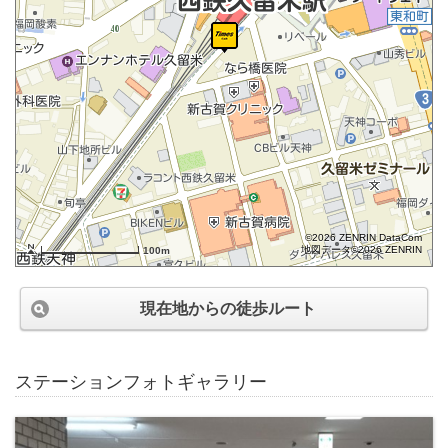
©2026 ZENRIN DataCom
地図データ©2026 ZENRIN
100m
現在地からの徒歩ルート
ステーションフォトギャラリー