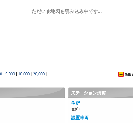
ただいま地図を読み込み中です...
00
|
5,000
|
10,000
|
20,000
|
住所
住所1
設置車両