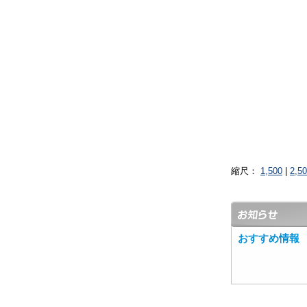
縮尺：
1,500
|
2,5
おすすめ情報