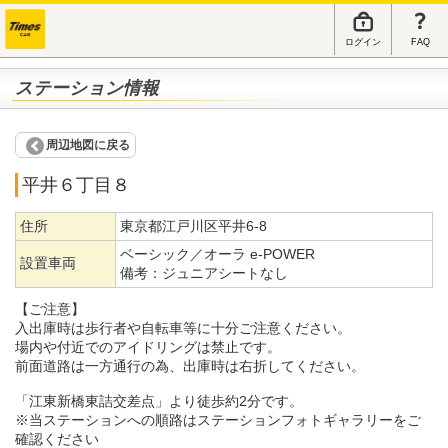
ログイン
FAQ
ステーション情報
周辺地図に戻る
平井６丁目８
住所
東京都江戸川区平井6-8
ベーシック／オーラ e-POWER
設置車両
備考：
ジュニアシートなし
【ご注意】
入出庫時は歩行者や自転車等に十分ご注意ください。
場内や付近でのアイドリングは禁止です。
前面道路は一方通行の為、出庫時は右折してください。
「江東新橋東詰交差点」より徒歩約2分です。
※当ステーションへの順路はステーションフォトギャラリーをご
確認ください