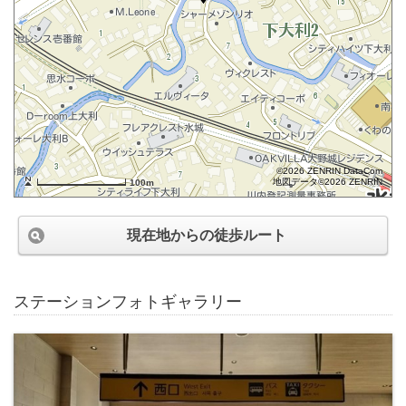
©2026 ZENRIN DataCom
地図データ©2026 ZENRIN
100m
現在地からの徒歩ルート
ステーションフォトギャラリー