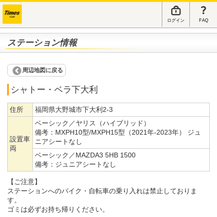
ログイン
FAQ
ステーション情報
周辺地図に戻る
シャトー・ベラ下大利
住所
福岡県大野城市下大利2-3
ベーシック／ヤリス（ハイブリッド）
備考：
MXPH10型/MXPH15型（2021年-2023年） ジュ
設置車
ニアシートなし
両
ベーシック／MAZDA3 5HB 1500
備考：
ジュニアシートなし
【ご注意】
ステーションへのバイク・自転車の乗り入れは禁止しておりま
す。
ゴミは必ずお持ち帰りください。