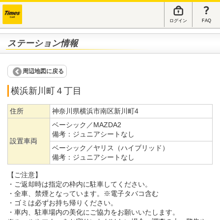
ログイン
FAQ
ステーション情報
周辺地図に戻る
横浜新川町４丁目
住所
神奈川県横浜市南区新川町4
ベーシック／MAZDA2
備考：
ジュニアシートなし
設置車両
ベーシック／ヤリス（ハイブリッド）
備考：
ジュニアシートなし
【ご注意】
・ご返却時は指定の枠内に駐車してください。
・全車、禁煙となっています。※電子タバコ含む
・ゴミは必ずお持ち帰りください。
・車内、駐車場内の美化にご協力をお願いいたします。