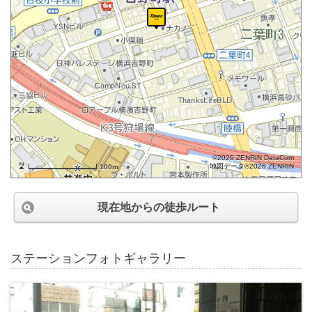
©2026 ZENRIN DataCom
地図データ©2026 ZENRIN
100m
現在地からの徒歩ルート
ステーションフォトギャラリー