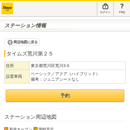
ログイン
FAQ
ステーション情報
周辺地図に戻る
タイムズ荒川第２５
住所
東京都荒川区荒川3-5
ベーシック／アクア（ハイブリッド）
設置車両
備考：
ジュニアシートなし
予約
ステーション周辺地図
新規オープン
閉鎖予定