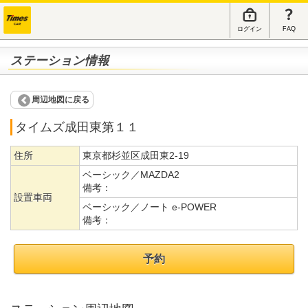
ログイン
FAQ
ステーション情報
周辺地図に戻る
タイムズ成田東第１１
住所
東京都杉並区成田東2-19
ベーシック／MAZDA2
備考：
設置車両
ベーシック／ノート e-POWER
備考：
予約