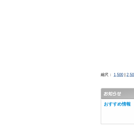
縮尺：
1,500
|
2,5
おすすめ情報