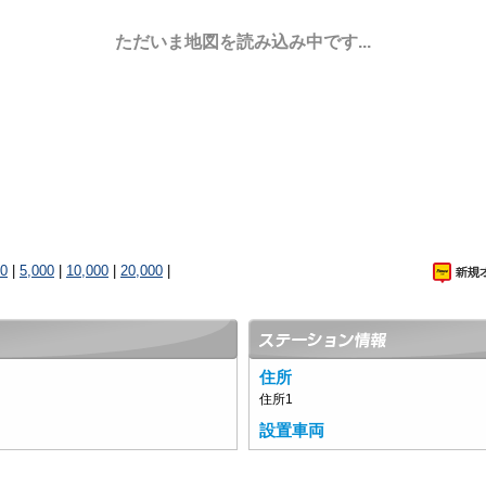
ただいま地図を読み込み中です...
00
|
5,000
|
10,000
|
20,000
|
住所
住所1
設置車両