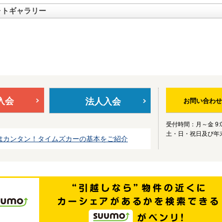
ォトギャラリー
入会
法人入会
お問い合わせ
受付時間：月～金 9:0
土・日・祝日及び年
はカンタン！タイムズカーの基本をご紹介