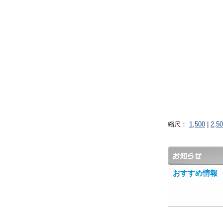
縮尺：
1,500
|
2,5
おすすめ情報