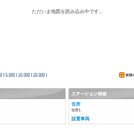
ただいま地図を読み込み中です...
00
|
5,000
|
10,000
|
20,000
|
住所
住所1
設置車両