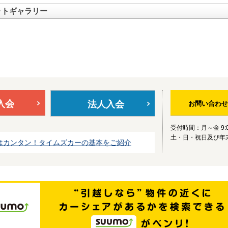
ォトギャラリー
入会
法人入会
お問い合わせ
受付時間：月～金 9:0
土・日・祝日及び年
はカンタン！タイムズカーの基本をご紹介