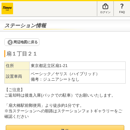
ログイン
FAQ
ステーション情報
周辺地図に戻る
扇１丁目２１
住所
東京都足立区扇1-21
ベーシック／ヤリス（ハイブリッド）
設置車両
備考：
ジュニアシートなし
【ご注意】
ご返却時は後進入庫(バックでの駐車）でお願いいたします。
「扇大橋駅前郵便局」より徒歩約1分です。
※当ステーションへの順路はステーションフォトギャラリーをご
確認ください