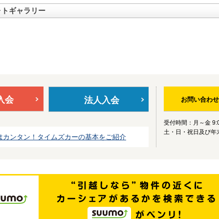
ォトギャラリー
入会
法人入会
お問い合わせ
受付時間：月～金 9:0
土・日・祝日及び年
はカンタン！タイムズカーの基本をご紹介