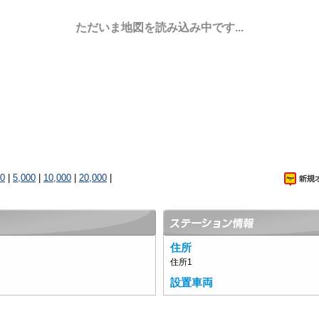
ただいま地図を読み込み中です...
00
|
5,000
|
10,000
|
20,000
|
住所
住所1
設置車両