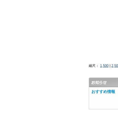
縮尺：
1,500
|
2,5
おすすめ情報