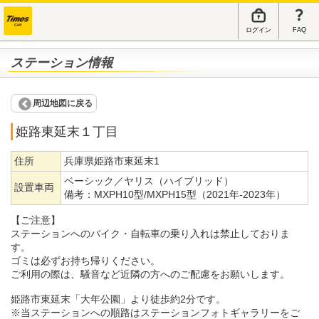
ログイン
FAQ
ステーション情報
周辺地図に戻る
姫路東延末１丁目
住所
兵庫県姫路市東延末1
ベーシック／ヤリス（ハイブリッド）
設置車両
備考：
MXPH10型/MXPH15型（2021年-2023年）
【ご注意】
ステーションへのバイク・自転車の乗り入れは禁止しておりま
す。
ゴミは必ずお持ち帰りください。
ご利用の際は、騒音など近隣の方へのご配慮をお願いします。
姫路市東延末「大年公園」より徒歩約2分です。
※当ステーションへの順路はステーションフォトギャラリーをご