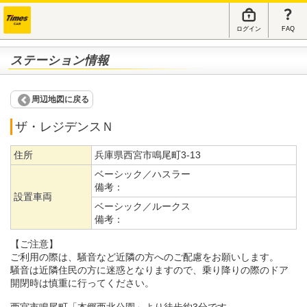
ログイン
FAQ
ステーション情報
周辺地図に戻る
ザ・レジデンスＮ
住所
兵庫県西宮市鳴尾町3-13
ベーシック／ハスラー
備考：
設置車両
ベーシック／ルークス
備考：
【ご注意】
ご利用の際は、騒音など近隣の方へのご配慮をお願いします。
騒音は近隣住民の方に迷惑となりますので、乗り降りの際のドア
開閉時は慎重に行ってください。