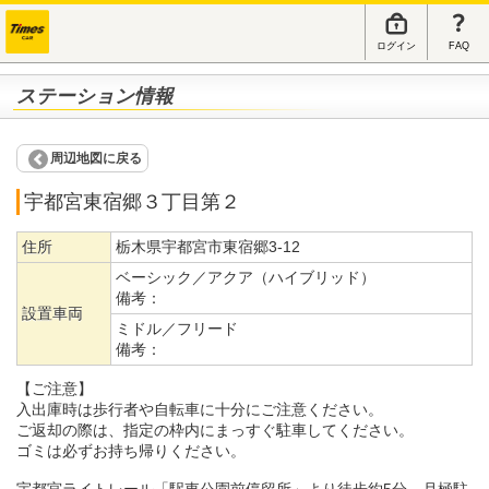
ログイン
FAQ
ステーション情報
周辺地図に戻る
宇都宮東宿郷３丁目第２
住所
栃木県宇都宮市東宿郷3-12
ベーシック／アクア（ハイブリッド）
備考：
設置車両
ミドル／フリード
備考：
【ご注意】
入出庫時は歩行者や自転車に十分にご注意ください。
ご返却の際は、指定の枠内にまっすぐ駐車してください。
ゴミは必ずお持ち帰りください。