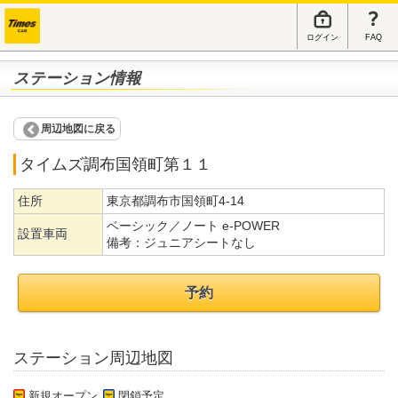
ログイン
FAQ
ステーション情報
周辺地図に戻る
タイムズ調布国領町第１１
住所
東京都調布市国領町4-14
ベーシック／ノート e-POWER
設置車両
備考：
ジュニアシートなし
予約
ステーション周辺地図
新規オープン
閉鎖予定