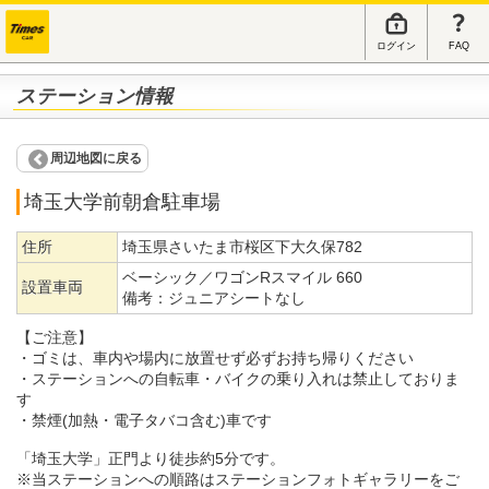
ログイン
FAQ
ステーション情報
周辺地図に戻る
埼玉大学前朝倉駐車場
住所
埼玉県さいたま市桜区下大久保782
ベーシック／ワゴンRスマイル 660
設置車両
備考：
ジュニアシートなし
【ご注意】
・ゴミは、車内や場内に放置せず必ずお持ち帰りください
・ステーションへの自転車・バイクの乗り入れは禁止しておりま
す
・禁煙(加熱・電子タバコ含む)車です
「埼玉大学」正門より徒歩約5分です。
※当ステーションへの順路はステーションフォトギャラリーをご