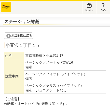
ログイン
FAQ
ステーション情報
周辺地図に戻る
小豆沢１丁目１７
住所
東京都板橋区小豆沢1-17
ベーシック／ノート e-POWER
備考：
ベーシック／フィット（ハイブリッド）
設置車両
備考：
ベーシック／ヤリス（ハイブリッド）
備考：
ジュニアシートなし
【ご注意】
自転車・オートバイでの来場は禁止です。