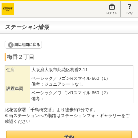
ログイン
FAQ
ステーション情報
周辺地図に戻る
梅香２丁目
住所
大阪府大阪市此花区梅香2-11
ベーシック／ワゴンRスマイル 660（1）
備考：
ジュニアシートなし
設置車両
ベーシック／ワゴンRスマイル 660（2）
備考：
此花警察署「千鳥橋交番」より徒歩約1分です。
※当ステーションへの順路はステーションフォトギャラリーをご
確認ください
予約