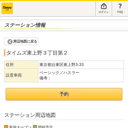
ログイン
FAQ
ステーション情報
周辺地図に戻る
タイムズ東上野３丁目第２
住所
東京都台東区東上野3-33
ベーシック／ハスラー
設置車両
備考：
予約
ステーション周辺地図
新規オープン
閉鎖予定