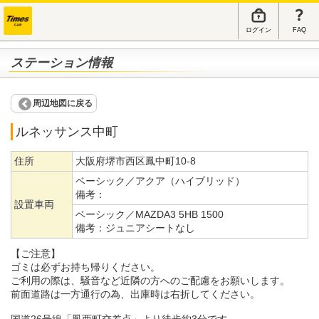
ログイン
FAQ
ステーション情報
周辺地図に戻る
ルネッサンス中町
住所
大阪府堺市西区鳳中町10-8
ベーシック／アクア（ハイブリッド）
備考：
設置車両
ベーシック／MAZDA3 5HB 1500
備考：
ジュニアシートなし
【ご注意】
ゴミは必ずお持ち帰りください。
ご利用の際は、騒音など近隣の方へのご配慮をお願いします。
前面道路は一方通行の為、出庫時は右折してください。