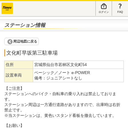
ログイン
FAQ
ステーション情報
周辺地図に戻る
文化町早坂第三駐車場
住所
宮城県仙台市若林区文化町54
ベーシック／ノート e-POWER
設置車両
備考：
ジュニアシートなし
【ご注意】
ステーションへのバイク・自転車の乗り入れは禁止しておりま
す。
ステーション周辺は一方通行道路がありますので、出庫時は右折
禁止です。
※当ステーションは、黄色いスタンド看板を撤去しています。
【お願い】