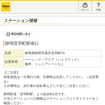
ログイン
FAQ
ステーション情報
周辺地図に戻る
静岡音羽町駅南口
住所
静岡県静岡市葵区音羽町24
ベーシック／アクア（ハイブリッド）
設置車両
備考：
ジュニアシートなし
【ご注意】
前面道路は一方通行の為、出庫時は右折してください。（左折禁
止）
入出庫時は、歩行者や自転車などに十分にご注意ください。
静岡鉄道「音羽町駅」より徒歩約1分です。
※当ステーションへの順路はステーションフォトギャラリーをご
確認ください