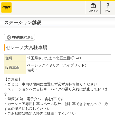
ログイン
FAQ
ステーション情報
周辺地図に戻る
セレーノ大宮駐車場
住所
埼玉県さいたま市北区土呂町1-41
ベーシック／ヤリス（ハイブリッド）
設置車両
備考：
【ご注意】
・ゴミは、車内や場内に放置せず必ずお持ち帰りください
・ステーションへの自転車・バイクの乗り入れは禁止しておりま
す
・禁煙(加熱・電子タバコ含む)車です
・カーシェア専用駐車スペース以外には駐車できませんので、必
ず元の場所にお戻しください
・ご返却時は指定の枠内に駐車してください