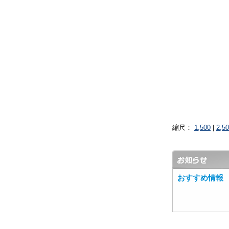
縮尺：
1,500
|
2,5
おすすめ情報