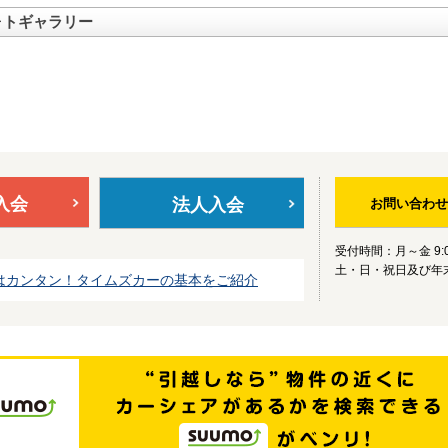
ォトギャラリー
入会
法人入会
お問い合わせ
受付時間：月～金 9:0
土・日・祝日及び年
はカンタン！タイムズカーの基本をご紹介