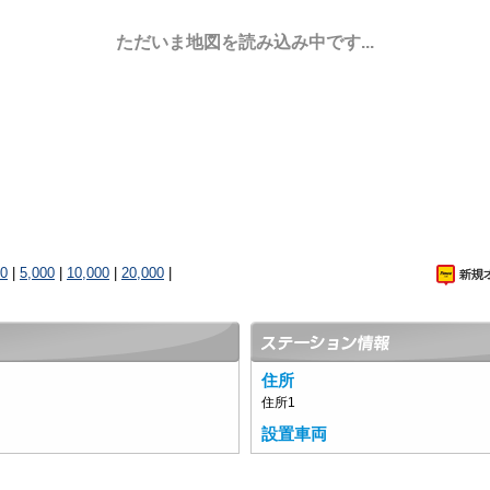
ただいま地図を読み込み中です...
00
|
5,000
|
10,000
|
20,000
|
住所
住所1
設置車両