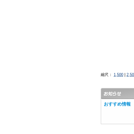
縮尺：
1,500
|
2,5
おすすめ情報