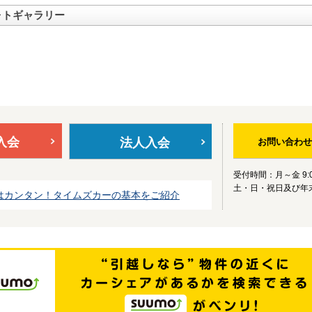
ォトギャラリー
入会
法人入会
お問い合わせ
受付時間：月～金 9:0
土・日・祝日及び年
はカンタン！タイムズカーの基本をご紹介