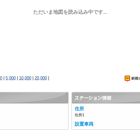
ただいま地図を読み込み中です...
00
|
5,000
|
10,000
|
20,000
|
住所
住所1
設置車両