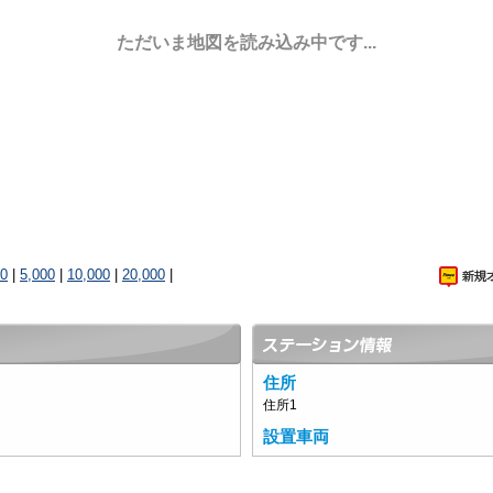
ただいま地図を読み込み中です...
00
|
5,000
|
10,000
|
20,000
|
住所
住所1
設置車両