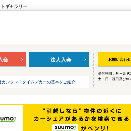
ォトギャラリー
入会
法人入会
お問い合わせ
受付時間：月～金 9:0
土・日・祝日及び年
はカンタン！タイムズカーの基本をご紹介