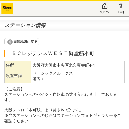
ログイン
FAQ
ステーション情報
周辺地図に戻る
ＩＢＣレジデンスＷＥＳＴ御堂筋本町
住所
大阪府大阪市中央区北久宝寺町4-4
ベーシック／ルークス
設置車両
備考：
【ご注意】
ステーションへのバイク・自転車の乗り入れは禁止しておりま
す。
大阪メトロ「本町駅」より徒歩約3分です。
※当ステーションへの順路はステーションフォトギャラリーをご
確認ください