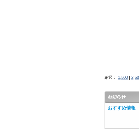
縮尺：
1,500
|
2,5
おすすめ情報