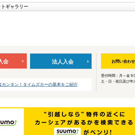
ォトギャラリー
入会
法人入会
お問い合わせ
受付時間：月～金 9:0
土・日・祝日及び年
はカンタン！タイムズカーの基本をご紹介