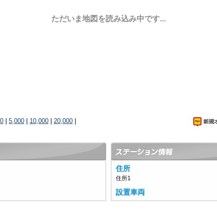
ただいま地図を読み込み中です...
00
|
5,000
|
10,000
|
20,000
|
住所
住所1
設置車両