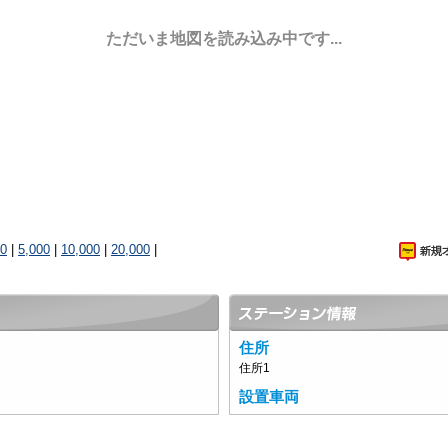
ただいま地図を読み込み中です...
00
|
5,000
|
10,000
|
20,000
|
住所
住所1
設置車両