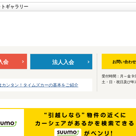
ォトギャラリー
入会
法人入会
お問い合わせ
受付時間：月～金 9:0
土・日・祝日及び年
はカンタン！タイムズカーの基本をご紹介