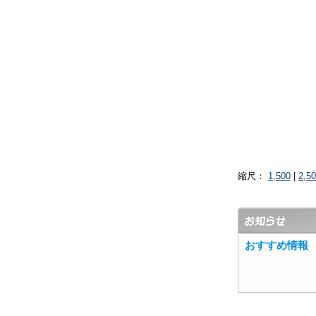
縮尺：
1,500
|
2,5
おすすめ情報