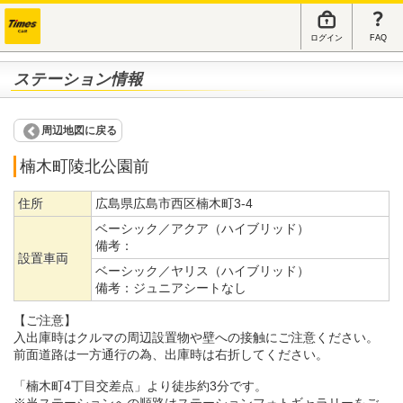
ログイン
FAQ
ステーション情報
周辺地図に戻る
楠木町陵北公園前
住所
広島県広島市西区楠木町3-4
ベーシック／アクア（ハイブリッド）
備考：
設置車両
ベーシック／ヤリス（ハイブリッド）
備考：
ジュニアシートなし
【ご注意】
入出庫時はクルマの周辺設置物や壁への接触にご注意ください。
前面道路は一方通行の為、出庫時は右折してください。
「楠木町4丁目交差点」より徒歩約3分です。