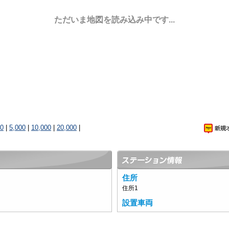
ただいま地図を読み込み中です...
00
|
5,000
|
10,000
|
20,000
|
住所
住所1
設置車両