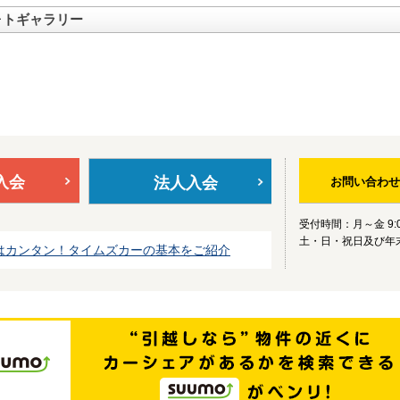
ォトギャラリー
入会
法人入会
お問い合わせ
受付時間：月～金 9:0
土・日・祝日及び年
はカンタン！タイムズカーの基本をご紹介