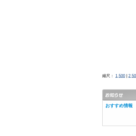
縮尺：
1,500
|
2,5
おすすめ情報