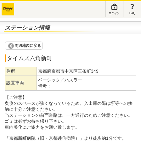
ログイン
FAQ
ステーション情報
周辺地図に戻る
タイムズ六角新町
住所
京都府京都市中京区三条町349
ベーシック／ハスラー
設置車両
備考：
【ご注意】
奥側のスペースが狭くなっているため、入出庫の際は塀等への接
触に十分ご注意ください。
当ステーションの前面道路は、一方通行のためご注意ください。
ゴミは必ずお持ち帰り下さい。
車内美化にご協力をお願い致します。
「京都新町病院（旧・京都逓信病院）」より徒歩約1分です。