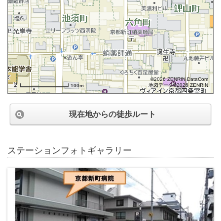
©2026 ZENRIN DataCom
地図データ©2026 ZENRIN
100m
現在地からの徒歩ルート
ステーションフォトギャラリー