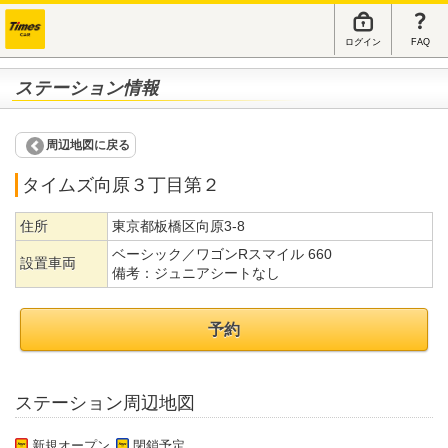
ログイン
FAQ
ステーション情報
周辺地図に戻る
タイムズ向原３丁目第２
住所
東京都板橋区向原3-8
ベーシック／ワゴンRスマイル 660
設置車両
備考：
ジュニアシートなし
予約
ステーション周辺地図
新規オープン
閉鎖予定