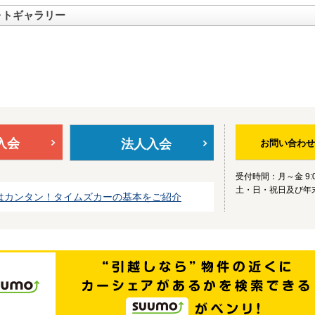
ォトギャラリー
入会
法人入会
お問い合わせ
受付時間：月～金 9:0
土・日・祝日及び年
はカンタン！タイムズカーの基本をご紹介