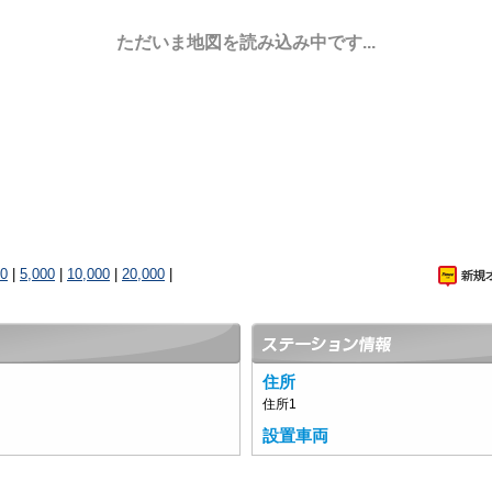
ただいま地図を読み込み中です...
00
|
5,000
|
10,000
|
20,000
|
住所
住所1
設置車両