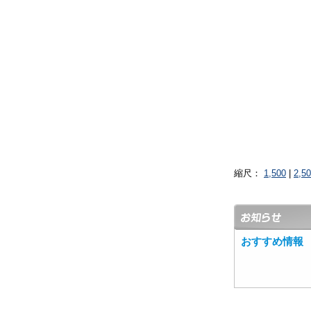
縮尺：
1,500
|
2,5
おすすめ情報