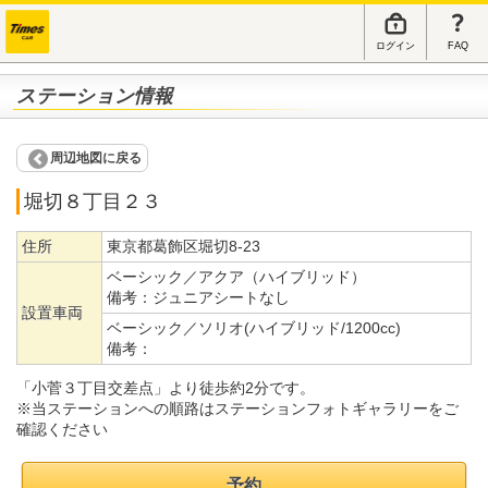
ログイン
FAQ
ステーション情報
周辺地図に戻る
堀切８丁目２３
住所
東京都葛飾区堀切8-23
ベーシック／アクア（ハイブリッド）
備考：
ジュニアシートなし
設置車両
ベーシック／ソリオ(ハイブリッド/1200cc)
備考：
「小菅３丁目交差点」より徒歩約2分です。
※当ステーションへの順路はステーションフォトギャラリーをご
確認ください
予約