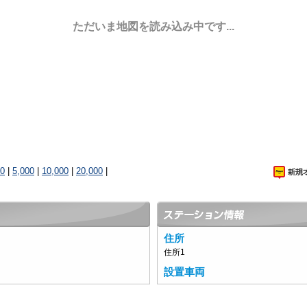
ただいま地図を読み込み中です...
00
|
5,000
|
10,000
|
20,000
|
住所
住所1
設置車両