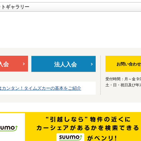
ォトギャラリー
入会
法人入会
お問い合わせ
受付時間：月～金 9:0
土・日・祝日及び年
はカンタン！タイムズカーの基本をご紹介