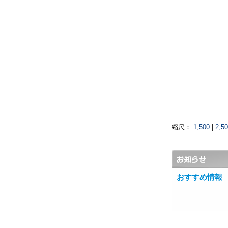
縮尺：
1,500
|
2,5
おすすめ情報