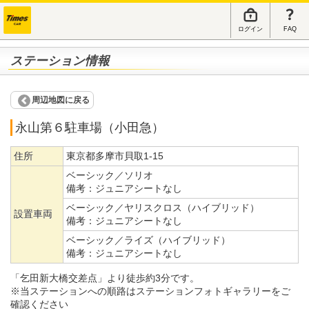
ログイン
FAQ
ステーション情報
周辺地図に戻る
永山第６駐車場（小田急）
住所
東京都多摩市貝取1-15
ベーシック／ソリオ
備考：
ジュニアシートなし
ベーシック／ヤリスクロス（ハイブリッド）
設置車両
備考：
ジュニアシートなし
ベーシック／ライズ（ハイブリッド）
備考：
ジュニアシートなし
「乞田新大橋交差点」より徒歩約3分です。
※当ステーションへの順路はステーションフォトギャラリーをご
確認ください