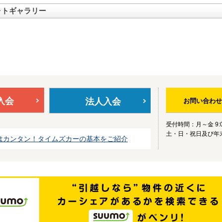
ォトギャラリー
入会
法人入会
お問い合わせ
受付時間：月～金 9:0
土・日・祝日及び年
はカンタン！タイムズカーの基本をご紹介