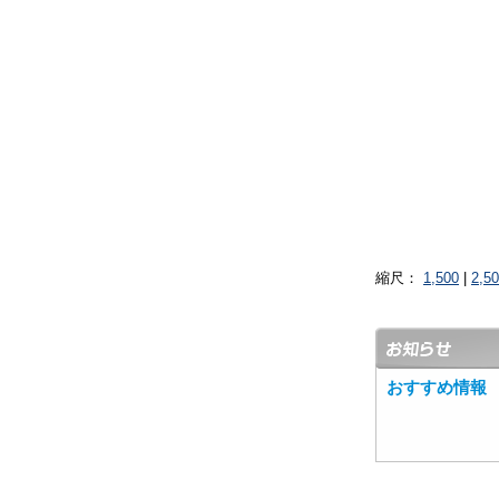
縮尺：
1,500
|
2,5
おすすめ情報