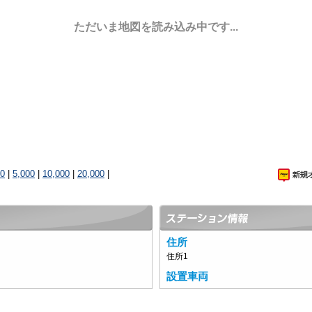
ただいま地図を読み込み中です...
00
|
5,000
|
10,000
|
20,000
|
住所
住所1
設置車両