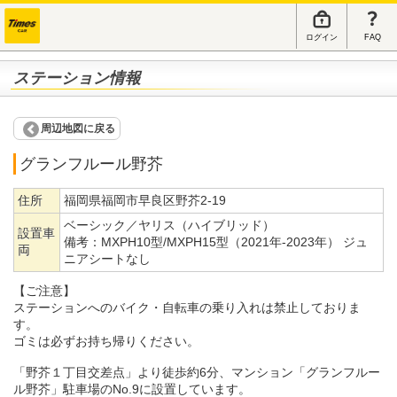
ログイン
FAQ
ステーション情報
周辺地図に戻る
グランフルール野芥
住所
福岡県福岡市早良区野芥2-19
ベーシック／ヤリス（ハイブリッド）
設置車
備考：
MXPH10型/MXPH15型（2021年-2023年） ジュ
両
ニアシートなし
【ご注意】
ステーションへのバイク・自転車の乗り入れは禁止しておりま
す。
ゴミは必ずお持ち帰りください。
「野芥１丁目交差点」より徒歩約6分、マンション「グランフルー
ル野芥」駐車場のNo.9に設置しています。