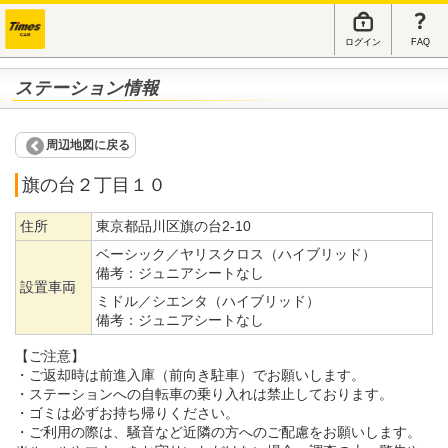
ログイン
FAQ
ステーション情報
周辺地図に戻る
旗の台２丁目１０
住所
東京都品川区旗の台2-10
ベーシック／ヤリスクロス（ハイブリッド）
備考：
ジュニアシートなし
設置車両
ミドル／シエンタ（ハイブリッド）
備考：
ジュニアシートなし
【ご注意】
・ご返却時は前進入庫（前向き駐車）でお願いします。
・ステーションへの自転車の乗り入れは禁止しております。
・ゴミは必ずお持ち帰りください。
・ご利用の際は、騒音など近隣の方へのご配慮をお願いします。