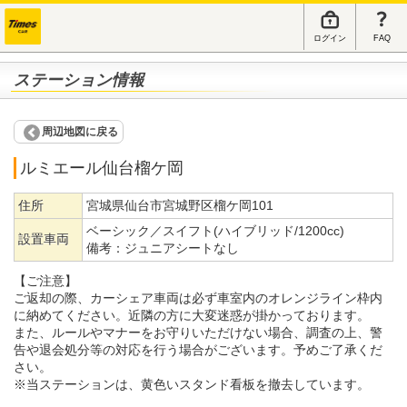
ログイン
FAQ
ステーション情報
周辺地図に戻る
ルミエール仙台榴ケ岡
住所
宮城県仙台市宮城野区榴ケ岡101
ベーシック／スイフト(ハイブリッド/1200cc)
設置車両
備考：
ジュニアシートなし
【ご注意】
ご返却の際、カーシェア車両は必ず車室内のオレンジライン枠内
に納めてください。近隣の方に大変迷惑が掛かっております。
また、ルールやマナーをお守りいただけない場合、調査の上、警
告や退会処分等の対応を行う場合がございます。予めご了承くだ
さい。
※当ステーションは、黄色いスタンド看板を撤去しています。