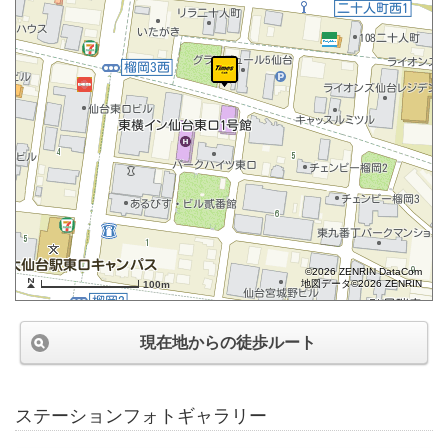
©2026 ZENRIN DataCom
地図データ©2026 ZENRIN
100m
現在地からの徒歩ルート
ステーションフォトギャラリー