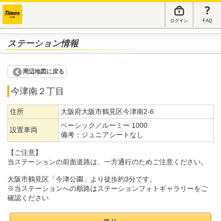
ログイン
FAQ
ステーション情報
周辺地図に戻る
今津南２丁目
住所
大阪府大阪市鶴見区今津南2-6
ベーシック／ルーミー 1000
設置車両
備考：
ジュニアシートなし
【ご注意】
当ステーションの前面道路は、一方通行のためご注意ください。
大阪市鶴見区「今津公園」より徒歩約3分です。
※当ステーションへの順路はステーションフォトギャラリーをご
確認ください