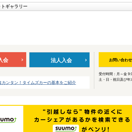
ォトギャラリー
入会
法人入会
お問い合わせ
受付時間：月～金 9:0
土・日・祝日及び年
はカンタン！タイムズカーの基本をご紹介