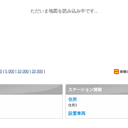
ただいま地図を読み込み中です...
00
|
5,000
|
10,000
|
20,000
|
住所
住所1
設置車両