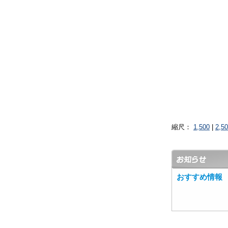
縮尺：
1,500
|
2,5
おすすめ情報