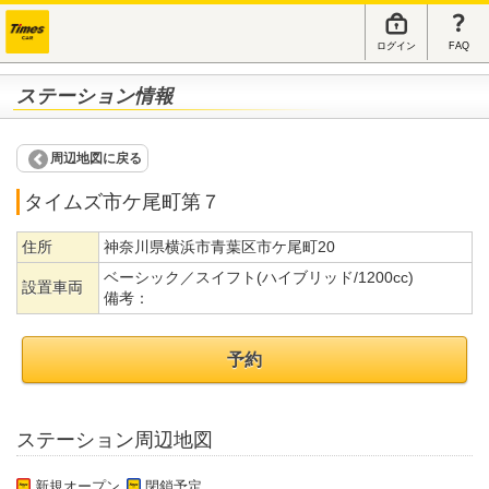
ログイン
FAQ
ステーション情報
周辺地図に戻る
タイムズ市ケ尾町第７
住所
神奈川県横浜市青葉区市ケ尾町20
ベーシック／スイフト(ハイブリッド/1200cc)
設置車両
備考：
予約
ステーション周辺地図
新規オープン
閉鎖予定