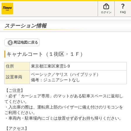
ログイン
FAQ
ステーション情報
周辺地図に戻る
キャナルコート（１街区・１Ｆ）
住所
東京都江東区東雲1-9
ベーシック／ヤリス（ハイブリッド）
設置車両
備考：
ジュニアシートなし
【ご注意】
・必ず「カーシェア専用」のマットがある駐車スペースに返却し
てください。
・入出庫の際は、運転席上部のバイザーに備え付けのリモコンを
ご利用ください。
・車両内・駐車場内にゴミは放置せず必ずお持ち帰りください。
【アクセス】