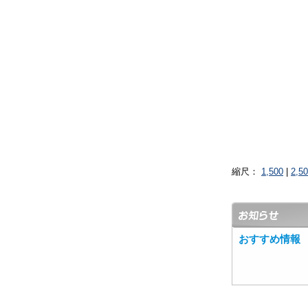
縮尺：
1,500
|
2,5
おすすめ情報