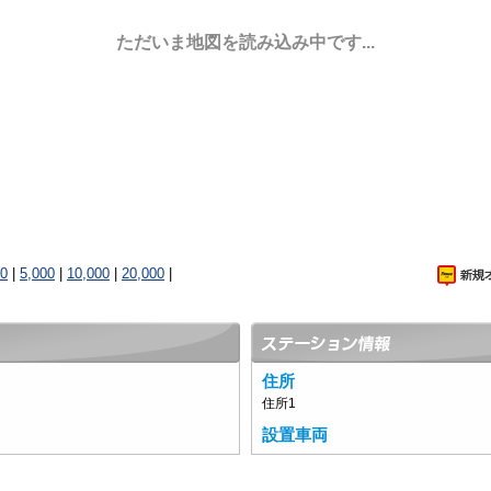
ただいま地図を読み込み中です...
00
|
5,000
|
10,000
|
20,000
|
住所
住所1
設置車両