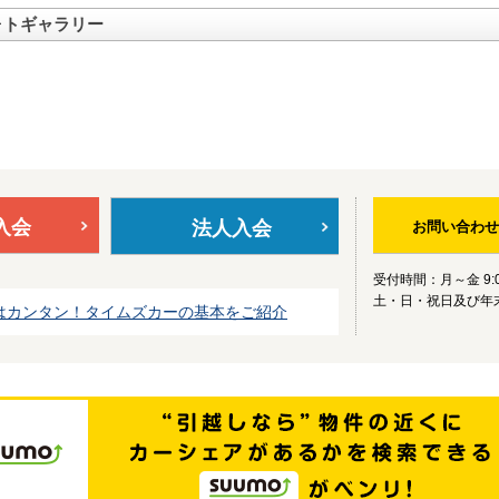
ォトギャラリー
入会
法人入会
お問い合わせ
受付時間：月～金 9:0
土・日・祝日及び年
はカンタン！タイムズカーの基本をご紹介